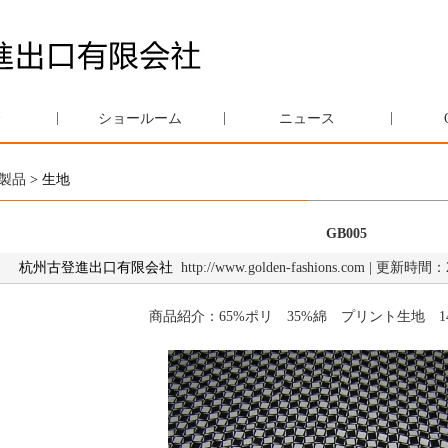
|
|
|
介
ショールーム
ニュース
製品
> 生地
GB005
杭州古登進出口有限会社
http://www.golden-fashions.com | 更新
商品紹介：
65%
ポリ
35%
綿 プリント生地
1