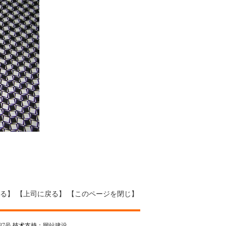
る
】 【
上司に戻る
】 【
このページを閉じ
】
37号
技术支持：
网站建设