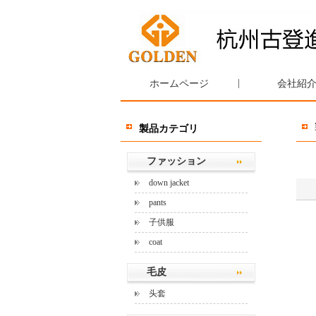
|
ホームページ
会社紹
製品カテゴリ
ファッション
down jacket
pants
子供服
coat
毛皮
头套