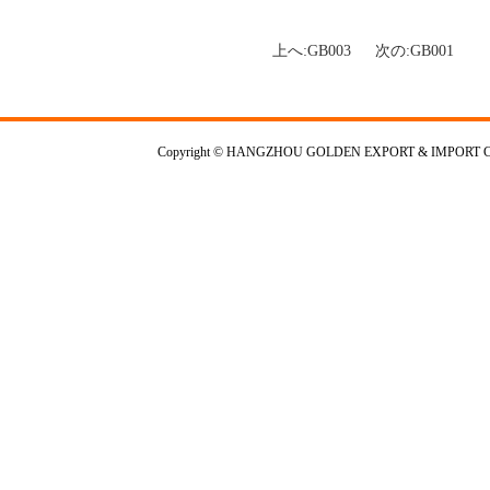
上へ:
GB003
次の:
GB001
Copyright © HANGZHOU GOLDEN EXPORT & IMPORT CO,.L