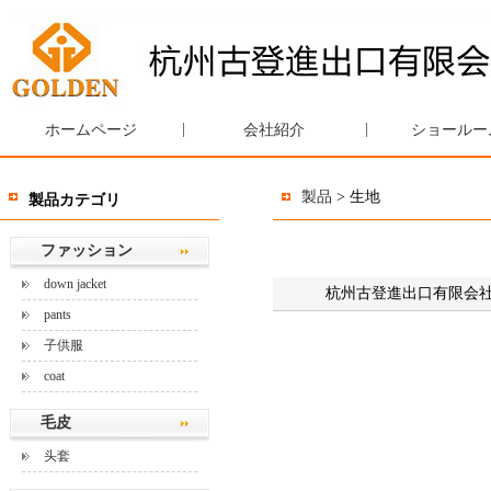
|
|
ホームページ
会社紹介
ショールー
製品
> 生地
製品カテゴリ
ファッション
down jacket
杭州古登進出口有限会
pants
子供服
coat
毛皮
头套